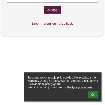
Zapomniałem loginu lub hasła
Ta strona wykorzystuje pliki cookies. Korzystając z niej 
wyrażasz zgodę na ich używanie, zgodnie z aktualnymi 
ustawieniami przeglądarki.

Więcej informacji znajdziesz w 
Polityce prywatności
.
OK
Powered by aSc EduPage